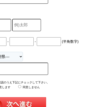
-
-
(半角数字)
確認のうえ下記にチェックして下さい。
意します
同意しません