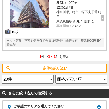
3LDK / 1997年
12階/12階建
神奈川県川崎市中原区丸子通1丁
目
東急東横線 新丸子 徒歩7分
専有面積
62.43㎡
19
枚
ペット飼育：不可 外部居住組合員は管理協力負担金有：月額2000円 EV
停止階
1
1～1
件中
件を表示
条件を絞り込む
さらに絞り込んで検索する
ご希望のエリアを選んでください