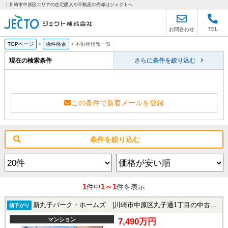
｜川崎市中原区エリアの住宅購入や不動産の売却はジェクトへ
TEL
お問合わせ
TOPページ
>
物件検索
>
不動産情報一覧
現在の検索条件
さらに条件を絞り込む
この条件で新着メールを登録
条件を絞り込む
1
1～1
件中
件を表示
新丸子パーク・ホームズ |川崎市中原区丸子通1丁目の中古マンション
値下がり
マンション
7,490万円