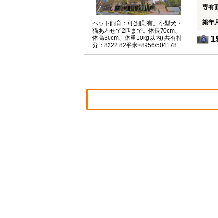
専有
築年
ペット飼育：可(細則有。小型犬・
猫あわせて2匹まで。体長70cm、
1
体高30cm、体重10kg以内) 共有持
分：8222.82平米×8956/5041780
有 インターネット接続料：月額
770円 CATV視聴料：月額321円