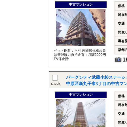
中古マンション
価格
所在
交通
間取
専有
築年
ペット飼育：不可 外部居住組合員
は管理協力負担金有：月額2000円
1
EV停止階
パークシティ武蔵小杉ステーシ
中原区新丸子東3丁目の中古マ
check
中古マンション
価格
所在
交通
間取