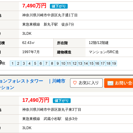
7,490万円
値下がり
神奈川県川崎市中原区丸子通1丁目
地
東急東横線 新丸子駅 徒歩7分
3LDK
り
62.43㎡
12階/12階建
面積
所在階
1997年7月
マンション/SRC造
月
建物構造
9
枚
ョンフォレストタワー ｜川崎市
ンション
17,490万円
値下がり
神奈川県川崎市中原区新丸子東3丁目
地
東急東横線 武蔵小杉駅 徒歩3分
3LDK
り