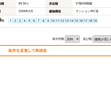
89.56㎡
37階/48階建
面積
所在階
2008年3月
マンション/RC造
月
建物構造
9
枚
表示件数
並び順