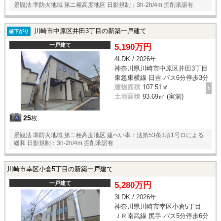
景観法 準防火地域 第ニ種高度地区 日影規制：3h-2h/4m 掘削承諾有
川崎市中原区井田3丁目の新築一戸建て
値下がり
一戸建て
5,190万円
4LDK / 2026年
神奈川県川崎市中原区井田3丁目
東急東横線 日吉 バス6分停歩3分
建物面積
107.51㎡
土地面積
93.69㎡ (実測)
25
枚
景観法 準防火地域 第ニ種高度地区 建ぺい率：法第53条3項1号ロによる
緩和 日影規制：3h-2h/4m 掘削承諾有
川崎市幸区小倉5丁目の新築一戸建て
一戸建て
5,280万円
3LDK / 2026年
神奈川県川崎市幸区小倉5丁目
ＪＲ南武線 尻手 バス5分停歩6分