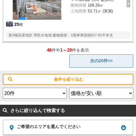
建物面積
109.29㎡
土地面積
53.71㎡ (実測)
25
枚
第3種高度地区 準防火地域 建物面積：1階車庫面積約7.65平米含
46
1～20
件中
件を表示
次の20件>>
条件を絞り込む
さらに絞り込んで検索する
ご希望のエリアを選んでください