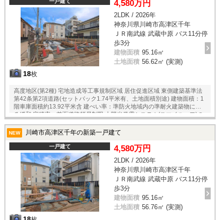
一戸建て
4,580万円
2LDK / 2026年
神奈川県川崎市高津区千年
ＪＲ南武線 武蔵中原 バス11分停
歩3分
建物面積
95.16㎡
土地面積
56.62㎡ (実測)
18
枚
高度地区(第2種) 宅地造成等工事規制区域 居住促進区域 東側建築基準法
第42条第2項道路(セットバック1.74平米有、土地面積別途) 建物面積：1
階車庫面積約13.92平米含 建ぺい率：準防火地域内の準耐火建築物によ
る緩和 容積率：前面道路幅員制限 太陽光発電システム(スマイルーフ)の
利用にあたっては、別途大阪ガス株式会社とのサービス契約を締結する
必要があります
川崎市高津区千年の新築一戸建て
NEW
一戸建て
4,580万円
2LDK / 2026年
神奈川県川崎市高津区千年
ＪＲ南武線 武蔵中原 バス11分停
歩3分
建物面積
95.16㎡
土地面積
56.76㎡ (実測)
18
枚