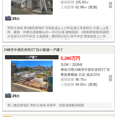
建物面積
105.83㎡
土地面積
62.98㎡ (実測)
25
枚
準防火地域 第3種高度地区 宅地造成および特定盛土等規制法 引渡しは原
則、建物・外構完成後概ね30～45日以後 建物面積：1階車庫面積(収納部
分含)約13.05平米含 土地面積：隅切部分約1.06平米含 西側道路上に存す
る電柱から南側隣地への引込電線が上空通過しておりますが解消予定で
す
川崎市中原区井田3丁目の新築一戸建て
一戸建て
5,280万円
3LDK / 2026年
神奈川県川崎市中原区井田3丁目
東急東横線 日吉 徒歩22分
建物面積
96.75㎡
土地面積
94.50㎡ (実測)
25
枚
第二種高度地区 準防火地域 容積率：前面道路幅員制限