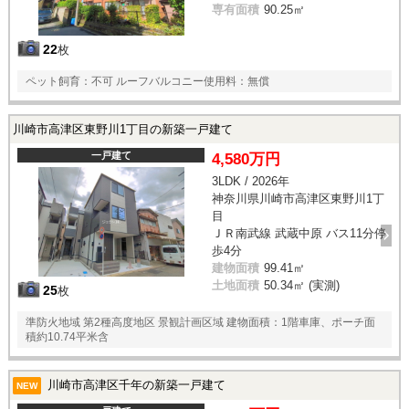
専有面積
90.25㎡
22
枚
ペット飼育：不可 ルーフバルコニー使用料：無償
川崎市高津区東野川1丁目の新築一戸建て
一戸建て
4,580万円
3LDK / 2026年
神奈川県川崎市高津区東野川1丁
目
ＪＲ南武線 武蔵中原 バス11分停
歩4分
建物面積
99.41㎡
土地面積
50.34㎡ (実測)
25
枚
準防火地域 第2種高度地区 景観計画区域 建物面積：1階車庫、ポーチ面
積約10.74平米含
川崎市高津区千年の新築一戸建て
NEW