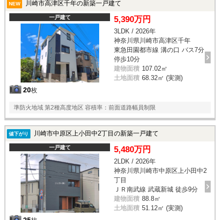
川崎市高津区千年の新築一戸建て
NEW
一戸建て
5,390万円
3LDK / 2026年
神奈川県川崎市高津区千年
東急田園都市線 溝の口 バス7分
停歩10分
建物面積
107.02㎡
土地面積
68.32㎡ (実測)
20
枚
準防火地域 第2種高度地区 容積率：前面道路幅員制限
川崎市中原区上小田中2丁目の新築一戸建て
値下がり
一戸建て
5,480万円
2LDK / 2026年
神奈川県川崎市中原区上小田中2
丁目
ＪＲ南武線 武蔵新城 徒歩9分
建物面積
88.8㎡
土地面積
51.12㎡ (実測)
25