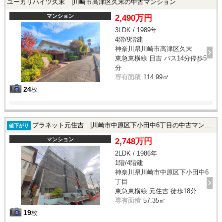
ユーカリハイツ久末 |川崎市高津区久末の中古マンション
マンション
2,490万円
3LDK / 1989年
4階/9階建
神奈川県川崎市高津区久末
東急東横線 日吉 バス14分停歩5
分
専有面積
114.99㎡
24
枚
プラネット元住吉 |川崎市中原区下小田中6丁目の中古マンション
値下がり
マンション
2,748万円
2LDK / 1986年
1階/4階建
神奈川県川崎市中原区下小田中6
丁目
東急東横線 元住吉 徒歩18分
専有面積
57.35㎡
19
枚