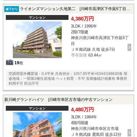
ライオンズマンション久地第二 |川崎市高津区下作延6丁目の中古マンション
値下がり
マンション
4,380万円
3LDK / 1996年
2階/7階建
神奈川県川崎市高津区下作延6丁
目
ＪＲ南武線 久地 徒歩7分
専有面積
63.44㎡
19
枚
空調用室外機置場：0.4平米 共有持分：1057.85平米×6344/198630有 用
途地域：一部第2種住居地域 ペット飼育：不可 長期修繕計画書有 事務所
利用不可 民泊不可
新川崎グランドハイツ |川崎市幸区古市場の中古マンション
マンション
4,480万円
3LDK / 1984年
4階/5階建
神奈川県川崎市幸区古市場
ＪＲ南武線 鹿島田 徒歩12分