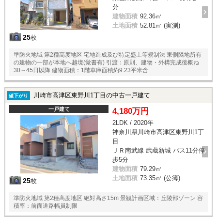
分
建物面積
92.36㎡
土地面積
52.81㎡ (実測)
25
枚
準防火地域 第2種高度地区 宅地造成及び特定盛土等規制法 東側隣地所有
の建物の一部が本地へ越境(覚書有) 引渡：原則、建物・外構完成後概ね
30～45日以降 建物面積：1階車庫面積約9.23平米含
川崎市高津区東野川1丁目の中古一戸建て
値下がり
一戸建て
4,180万円
2LDK / 2020年
神奈川県川崎市高津区東野川1丁
目
ＪＲ南武線 武蔵新城 バス11分停
歩5分
建物面積
79.29㎡
土地面積
73.35㎡ (公簿)
25
枚
準防火地域 第2種高度地区 絶対高さ15m 景観計画区域：丘陵部ゾーン 容
積率：前面道路幅員制限