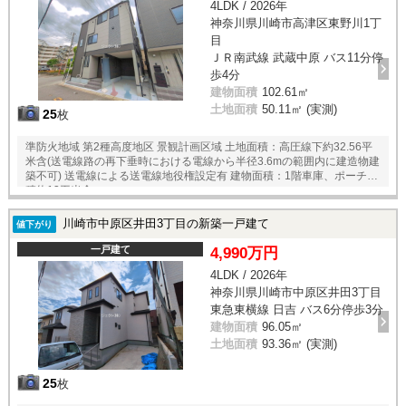
4LDK / 2026年
神奈川県川崎市高津区東野川1丁
目
ＪＲ南武線 武蔵中原 バス11分停
歩4分
建物面積
102.61㎡
土地面積
50.11㎡ (実測)
25
枚
準防火地域 第2種高度地区 景観計画区域 土地面積：高圧線下約32.56平
米含(送電線路の再下垂時における電線から半径3.6mの範囲内に建造物建
築不可) 送電線による送電線地役権設定有 建物面積：1階車庫、ポーチ面
積約13平米含
川崎市中原区井田3丁目の新築一戸建て
値下がり
一戸建て
4,990万円
4LDK / 2026年
神奈川県川崎市中原区井田3丁目
東急東横線 日吉 バス6分停歩3分
建物面積
96.05㎡
土地面積
93.36㎡ (実測)
25
枚