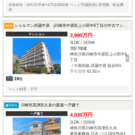
共有持分：645.01平米×475/10000有 ペット可(細則有) 管理費：町会費
含
シャルマン武蔵中原 |川崎市中原区上小田中6丁目の中古マンション
NEW
マンション
3,990万円
3LDK / 1978年
3階/7階建
神奈川県川崎市中原区上小田中6
丁目
ＪＲ南武線 武蔵中原 徒歩8分
専有面積
61.82㎡
19
枚
ペット飼育：不可
川崎市高津区久末の新築一戸建て
値下がり
一戸建て
4,030万円
2LDK / 2026年
神奈川県川崎市高津区久末
東急東横線 日吉 バス18分停歩1