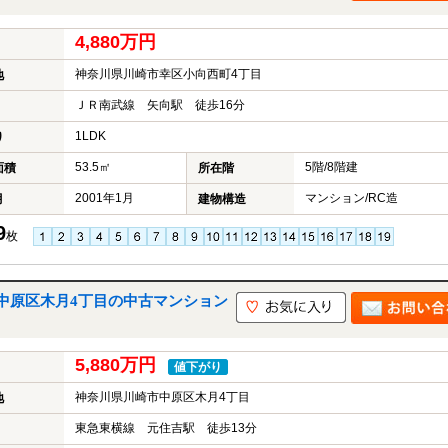
4,880万円
神奈川県川崎市幸区小向西町4丁目
地
ＪＲ南武線 矢向駅 徒歩16分
1LDK
り
53.5㎡
5階/8階建
面積
所在階
2001年1月
マンション/RC造
月
建物構造
9
枚
中原区木月4丁目の中古マンション
5,880万円
値下がり
神奈川県川崎市中原区木月4丁目
地
東急東横線 元住吉駅 徒歩13分