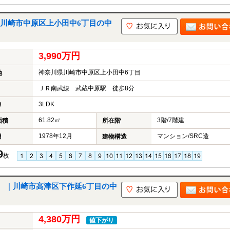
川崎市中原区上小田中6丁目の中
3,990万円
神奈川県川崎市中原区上小田中6丁目
地
ＪＲ南武線 武蔵中原駅 徒歩8分
3LDK
り
61.82㎡
3階/7階建
面積
所在階
1978年12月
マンション/SRC造
月
建物構造
9
枚
 ｜川崎市高津区下作延6丁目の中
4,380万円
値下がり