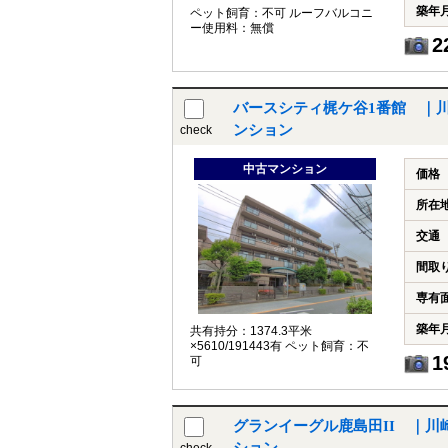
築年
ペット飼育：不可 ルーフバルコニ
ー使用料：無償
2
バースシティ梶ケ谷1番館 ｜
ンション
check
中古マンション
価格
所在
交通
間取
専有
築年
共有持分：1374.3平米
×5610/191443有 ペット飼育：不
1
可
グランイーグル鹿島田II ｜川