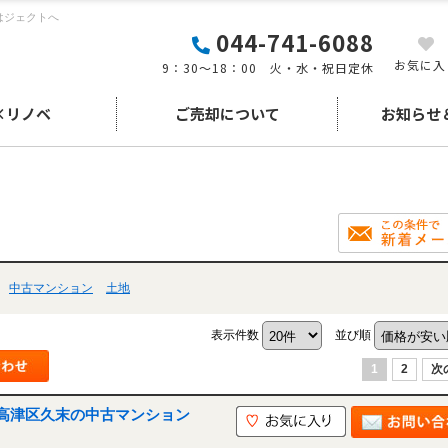
はジェクトへ
044-741-6088
お気に入
9：30～18：00 火・水・祝日定休
×リノベ
ご売却について
お知らせ
中古マンション
土地
表示件数
並び順
1
2
次
高津区久末の中古マンション