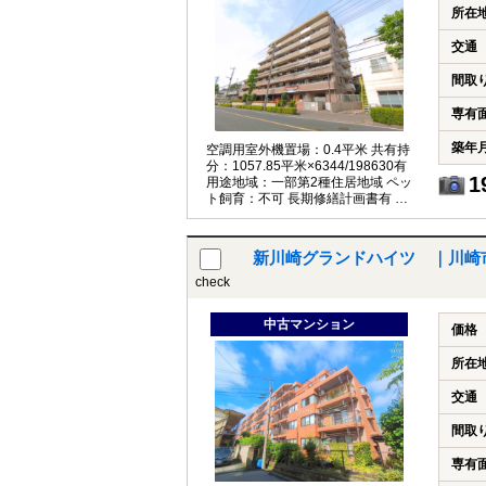
所在
交通
間取
専有
築年
空調用室外機置場：0.4平米 共有持
分：1057.85平米×6344/198630有
1
用途地域：一部第2種住居地域 ペッ
ト飼育：不可 長期修繕計画書有 事
務所利用不可 民泊不可
新川崎グランドハイツ ｜川崎
check
中古マンション
価格
所在
交通
間取
専有