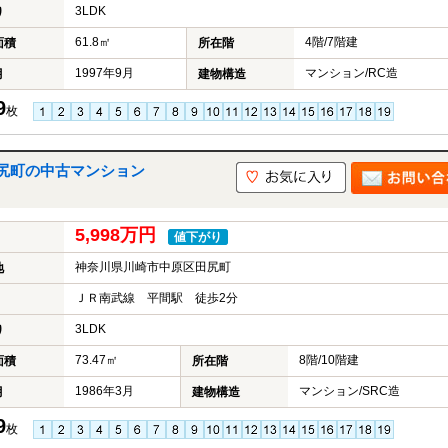
3LDK
り
61.8㎡
4階/7階建
面積
所在階
1997年9月
マンション/RC造
月
建物構造
9
枚
尻町の中古マンション
5,998万円
値下がり
神奈川県川崎市中原区田尻町
地
ＪＲ南武線 平間駅 徒歩2分
3LDK
り
73.47㎡
8階/10階建
面積
所在階
1986年3月
マンション/SRC造
月
建物構造
9
枚