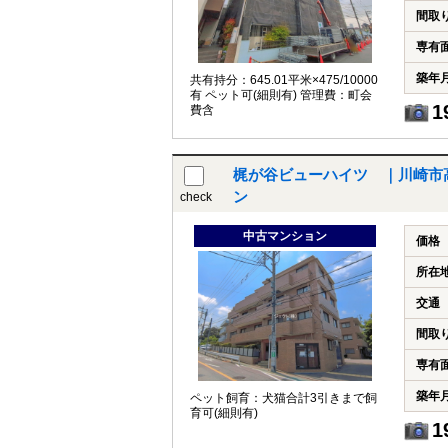
間取
専有
築年
共有持分：645.01平米×475/10000
有 ペット可(細則有) 管理費：町会
1
費含
梶が谷ビューハイツ ｜川崎市
ン
check
中古マンション
価格
所在
交通
間取
専有
築年
ペット飼育：犬猫合計3引きまで飼
育可(細則有)
1