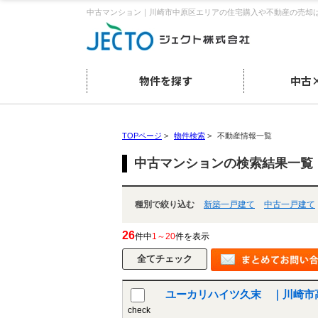
中古マンション｜川崎市中原区エリアの住宅購入や不動産の売却
物件を探す
中古
TOPページ
>
物件検索
>
不動産情報一覧
中古マンションの検索結果一覧
種別で絞り込む
新築一戸建て
中古一戸建て
26
件中
1～20
件を表示
ユーカリハイツ久末 ｜川崎市
check