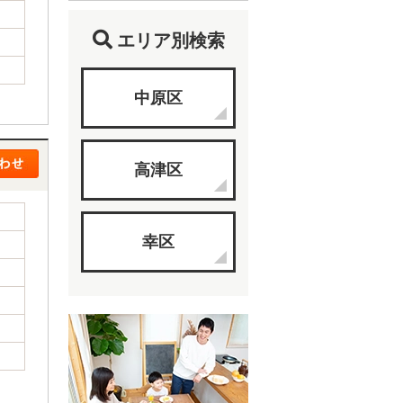
エリア別検索
中原区
高津区
幸区