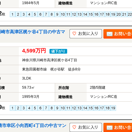
1984年5月
マンション/RC造
月
建物構造
2
枚
川崎市高津区梶ケ谷4丁目の中古マ
4,599万円
値下がり
神奈川県川崎市高津区梶ケ谷4丁目
地
東急田園都市線 梶が谷駅 徒歩8分
3LDK
り
59.73㎡
2階/5階建
面積
所在階
1995年3月
マンション/RC造
月
建物構造
9
枚
崎市幸区小向西町4丁目の中古マン