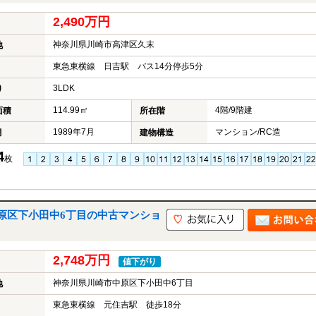
2,490万円
神奈川県川崎市高津区久末
地
東急東横線 日吉駅 バス14分停歩5分
3LDK
り
114.99㎡
4階/9階建
面積
所在階
1989年7月
マンション/RC造
月
建物構造
4
枚
原区下小田中6丁目の中古マンショ
2,748万円
値下がり
神奈川県川崎市中原区下小田中6丁目
地
東急東横線 元住吉駅 徒歩18分