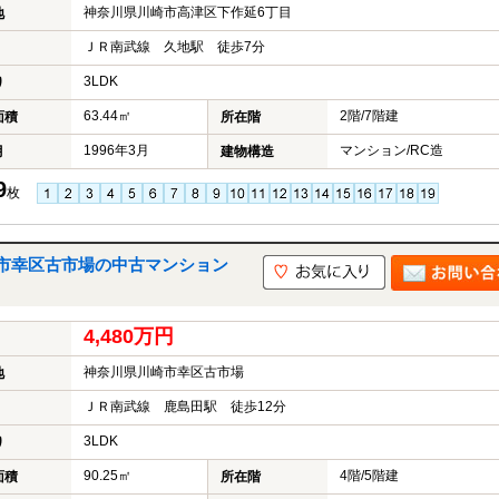
神奈川県川崎市高津区下作延6丁目
地
ＪＲ南武線 久地駅 徒歩7分
3LDK
り
63.44㎡
2階/7階建
面積
所在階
1996年3月
マンション/RC造
月
建物構造
9
枚
市幸区古市場の中古マンション
4,480万円
神奈川県川崎市幸区古市場
地
ＪＲ南武線 鹿島田駅 徒歩12分
3LDK
り
90.25㎡
4階/5階建
面積
所在階