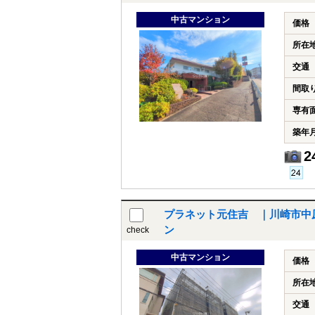
中古マンション
価格
所在
交通
間取
専有
築年
2
プラネット元住吉 ｜川崎市中
ン
check
中古マンション
価格
所在
交通