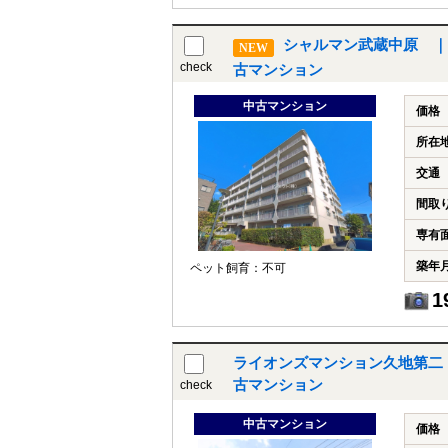
シャルマン武蔵中原 ｜
NEW
check
古マンション
中古マンション
価格
所在
交通
間取
専有
築年
ペット飼育：不可
1
ライオンズマンション久地第二
古マンション
check
中古マンション
価格