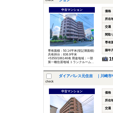
ション
check
中古マンション
価格
所在
交通
間取
専有
築年
専有面積：50.14平米(登記簿面積)
共有持分：836.9平米
1
×5350/186146有 用途地域：一部
第一種住居地域 トランクルーム：1
区画付(無償) 事務所利用不可 民泊
不可 ペット飼育：可(交通機関への
持ち込みを許される大きさの容器
ダイアパレス元住吉 ｜川崎市
(長さ70cm、たて、よこ、高さの合
計が90cm以内)に入る犬猫)
check
中古マンション
価格
所在
交通