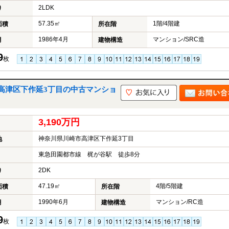
2LDK
り
57.35㎡
1階/4階建
面積
所在階
1986年4月
マンション/SRC造
月
建物構造
9
枚
高津区下作延3丁目の中古マンショ
3,190万円
神奈川県川崎市高津区下作延3丁目
地
東急田園都市線 梶が谷駅 徒歩8分
2DK
り
47.19㎡
4階/5階建
面積
所在階
1990年6月
マンション/RC造
月
建物構造
9
枚