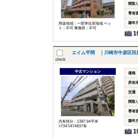
間取
専有
築年
用途地域：一部準住居地域 ペッ
ト：不可 事務所：不可
1
エイム平間 ｜川崎市中原区田
check
中古マンション
価格
所在
交通
間取
専有
築年
共有持分：1387.94平米
×7347/474837有
1