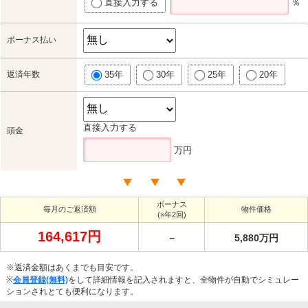
直接入力する
％
ボーナス払い
返済年数
35年
30年
25年
20年
直接入力する
頭金
万円
ボーナス
毎月のご返済額
物件価格
(×年2回)
164,617円
－
5,880万円
※返済金額はあくまでも目安です。
※
会員登録(無料)
をして詳細情報を記入されますと、全物件が自動でシミュレー
ションされとても便利になります。