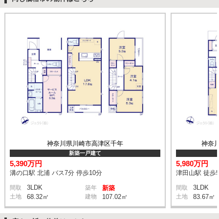
神奈川県川崎市高津区千年
神奈
新築一戸建て
5,390万円
5,980万円
溝の口駅 北浦 バス7分 停歩10分
津田山駅 徒歩
3LDK
3LDK
間取
築年
新築
間取
土地
68.32㎡
建物
107.02㎡
土地
83.67㎡