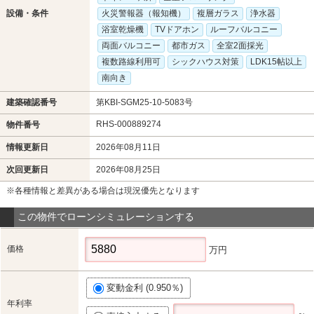
設備・条件
火災警報器（報知機）
複層ガラス
浄水器
浴室乾燥機
TVドアホン
ルーフバルコニー
両面バルコニー
都市ガス
全室2面採光
複数路線利用可
シックハウス対策
LDK15帖以上
南向き
建築確認番号
第KBI-SGM25-10-5083号
RHS-000889274
物件番号
情報更新日
2026年08月11日
次回更新日
2026年08月25日
※各種情報と差異がある場合は現況優先となります
この物件でローンシミュレーションする
価格
万円
変動金利 (0.950％)
年利率