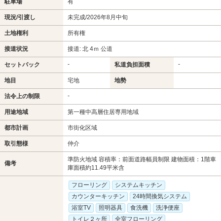
駐車場
有
現況/引渡し
未完成/2026年8月中旬
土地権利
所有権
接道状況
接道: 北 4ｍ 公道
-
-
セットバック
私道負担面積
地目
宅地
地勢
-
法令上の制限
用途地域
第一種中高層住居専用地域
都市計画
市街化区域
取引態様
仲介
準防火地域 容積率：前面道路幅員制限 建物面積：1階車
備考
庫面積約11.49平米含
フローリング
システムキッチン
カウンターキッチン
24時間換気システム
浴室TV
照明器具
食洗機
洗浄便座
トイレ２ヶ所
全室フローリング