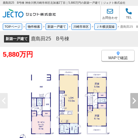
鹿島田25 B号棟 神奈川県川崎市幸区北加瀬2丁目｜5,880万円の新築一戸建て｜ジェクト株式会社
TEL
お問合わせ
TOPページ
>
物件検索
>
新築一戸建て
>
川崎市幸区
>
ＪＲ横須賀線
>
鹿島田25 
鹿島田25 B号棟
新築一戸建て
5,880万円
MAPで確認