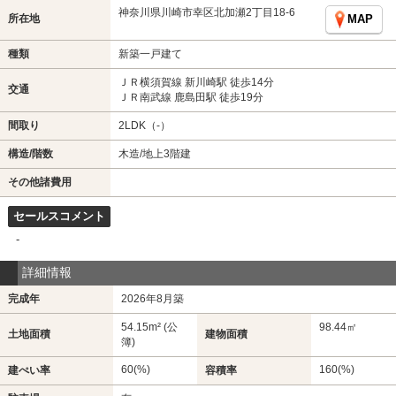
神奈川県川崎市幸区北加瀬2丁目18-6
所在地
MAP
種類
新築一戸建て
ＪＲ横須賀線 新川崎駅 徒歩14分
交通
ＪＲ南武線 鹿島田駅 徒歩19分
間取り
2LDK（-）
構造/階数
木造/地上3階建
その他諸費用
セールスコメント
-
詳細情報
完成年
2026年8月築
54.15m² (公
98.44㎡
土地面積
建物面積
簿)
60(%)
160(%)
建ぺい率
容積率