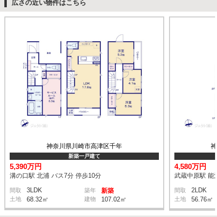
広さの近い物件はこちら
神奈川県川崎市高津区千年
新築一戸建て
5,390万円
4,580万円
溝の口駅 北浦 バス7分 停歩10分
武蔵中原駅 能満
3LDK
2LDK
間取
築年
新築
間取
土地
68.32㎡
建物
107.02㎡
土地
56.76㎡