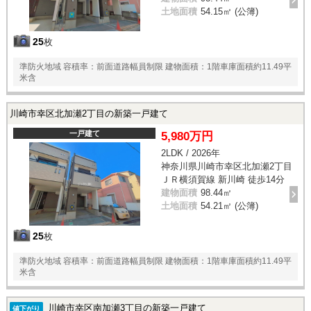
土地面積
54.15㎡ (公簿)
25
枚
準防火地域 容積率：前面道路幅員制限 建物面積：1階車庫面積約11.49平
米含
川崎市幸区北加瀬2丁目の新築一戸建て
一戸建て
5,980万円
2LDK / 2026年
神奈川県川崎市幸区北加瀬2丁目
ＪＲ横須賀線 新川崎 徒歩14分
建物面積
98.44㎡
土地面積
54.21㎡ (公簿)
25
枚
準防火地域 容積率：前面道路幅員制限 建物面積：1階車庫面積約11.49平
米含
川崎市幸区南加瀬3丁目の新築一戸建て
値下がり