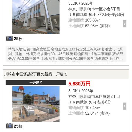
3LDK / 2026年
神奈川県川崎市幸区小倉5丁目
ＪＲ南武線 尻手 バス5分停歩6分
建物面積
105.83㎡
土地面積
62.98㎡ (実測)
25
枚
準防火地域 第3種高度地区 宅地造成および特定盛土等規制法 引渡しは原
則、建物・外構完成後概ね30～45日以後 建物面積：1階車庫面積(収納部
分含)約13.05平米含 土地面積：隅切部分約1.06平米含 西側道路上に存す
る電柱から南側隣地への引込電線が上空通過しておりますが解消予定で
す
川崎市幸区塚越2丁目の新築一戸建て
一戸建て
5,680万円
3LDK / 2026年
神奈川県川崎市幸区塚越2丁目
ＪＲ南武線 矢向 徒歩8分
建物面積
107.45㎡
土地面積
52.84㎡ (実測)
25
枚