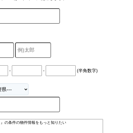
-
-
(半角数字)