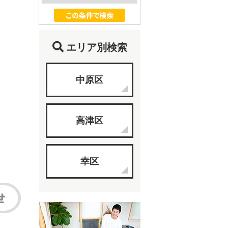
エリア別検索
中原区
高津区
幸区