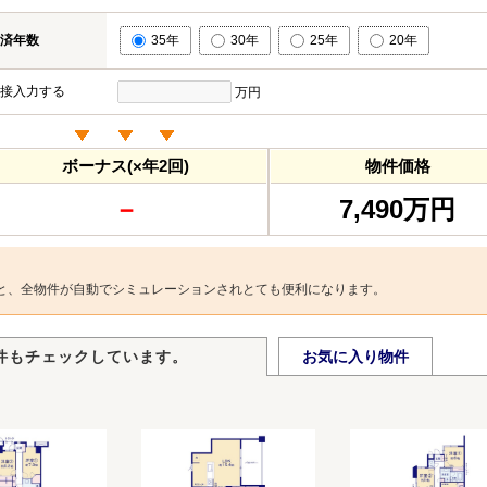
済年数
35年
30年
25年
20年
接入力する
万円
ボーナス(×年2回)
物件価格
－
7,490万円
と、全物件が自動でシミュレーションされとても便利になります。
件もチェックしています。
お気に入り物件