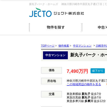
新丸子パーク・ホームズ 神奈川県川崎市中原区丸子通1丁目｜7
物件を探す
中古
>
TOPページ
>
物件検索
>
中古マンション
川崎市中
新丸子パーク・
中古マンション
価格
7,490万円
値下がり
神奈川県川崎市中原区丸子通1丁目
所在地
この地域周辺の物件を見る
東急東横線
新丸子
徒歩7分
交通
東急目黒線
新丸子
徒歩7分
東急多摩川線
多摩川
徒歩12分