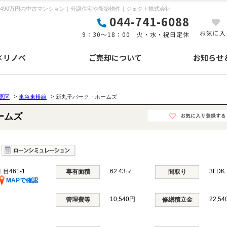
,490万円の中古マンション｜分譲住宅や新築物件｜ジェクト株式会社
044-741-6088
お気に入
9：30～18：00 火・水・祝日定休
×リノベ
ご売却について
お知らせ
>
>
原区
東急東横線
新丸子パーク・ホームズ
ホームズ
461-1
62.43㎡
3LD
専有面積
間取り
MAPで確認
10,540円
22,5
管理費等
修繕積立金