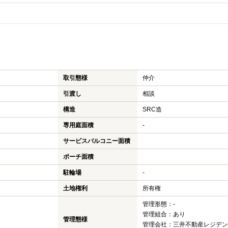
取引態様
仲介
引渡し
相談
構造
SRC造
専用庭面積
-
サービスバルコニー面積
ポーチ面積
駐輪場
-
土地権利
所有権
管理形態：-
管理組合：あり
管理態様
管理会社：三井不動産レジデン