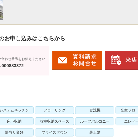
のお申し込みはこちらから
い合わせ番号をお伝えください
-000883372
システムキッチン
フローリング
食洗機
全室フロ
床下収納
各室収納スペース
ルーフバルコニー
エレベ
陽当り良好
プライスダウン
最上階