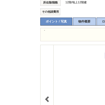
12階/地上12階建
所在階/階数
その他諸費用
ポイント / 写真
物件概要
ロ
-