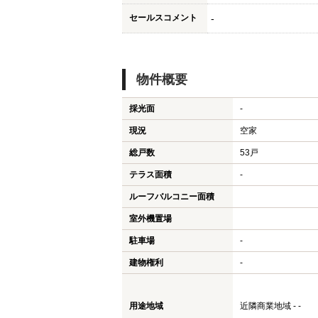
セールスコメント
-
物件概要
採光面
-
現況
空家
総戸数
53戸
テラス面積
-
ルーフバルコニー面積
室外機置場
駐車場
-
建物権利
-
用途地域
近隣商業地域 - -