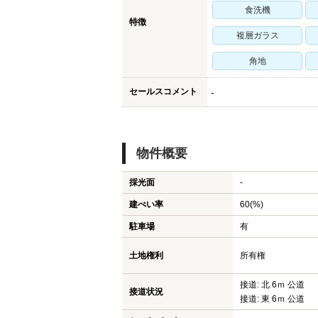
食洗機
特徴
複層ガラス
角地
セールスコメント
-
物件概要
採光面
-
建ぺい率
60(%)
駐車場
有
土地権利
所有権
接道: 北 6ｍ 公道
接道状況
接道: 東 6ｍ 公道