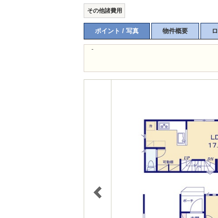
その他諸費用
ポイント / 写真
物件概要
ロ
-