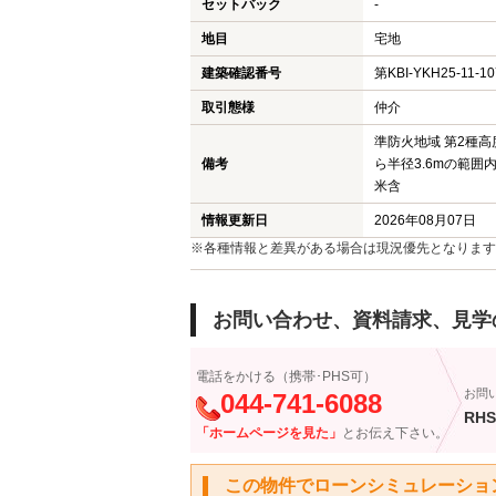
セットバック
-
地目
宅地
建築確認番号
第KBI-YKH25-11-1
取引態様
仲介
準防火地域 第2種高
備考
ら半径3.6mの範囲
米含
情報更新日
2026年08月07日
※各種情報と差異がある場合は現況優先となります
お問い合わせ、資料請求、見学
電話をかける（携帯･PHS可）
お問
044-741-6088
RHS
「ホームページを見た」
とお伝え下さい。
この物件でローンシミュレーショ