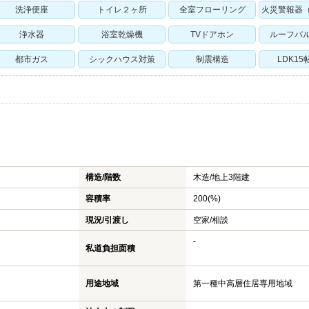
洗浄便座
トイレ２ヶ所
全室フローリング
火災警報器
浄水器
浴室乾燥機
TVドアホン
ルーフバ
都市ガス
シックハウス対策
制震構造
LDK15
構造/階数
木造/
地上3階建
容積率
200(%)
現況/引渡し
空家/相談
-
私道負担面積
用途地域
第一種中高層住居専用地域