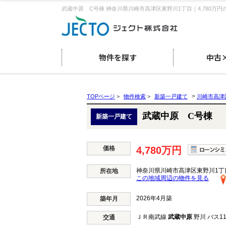
武蔵中原 C号棟 神奈川県川崎市高津区東野川1丁目｜4,780万
物件を探す
中古
>
TOPページ
>
物件検索
>
新築一戸建て
川崎市高津
武蔵中原 C号棟
新築一戸建て
価格
4,780万円
神奈川県川崎市高津区東野川1丁目
所在地
この地域周辺の物件を見る
2026年4月築
築年月
ＪＲ南武線
武蔵中原
野川 バス1
交通