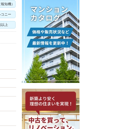
（報知機）
ルコニー
帖以上