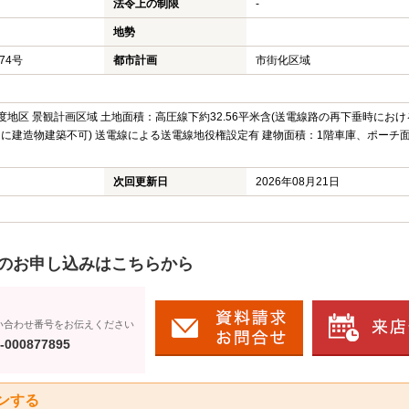
法令上の制限
-
地勢
074号
都市計画
市街化区域
度地区 景観計画区域 土地面積：高圧線下約32.56平米含(送電線路の再下垂時にお
内に建造物建築不可) 送電線による送電線地役権設定有 建物面積：1階車庫、ポーチ面
次回更新日
2026年08月21日
のお申し込みはこちらから
い合わせ番号をお伝えください
-000877895
ンする