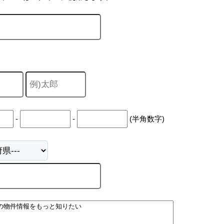
-
-
(半角数字)