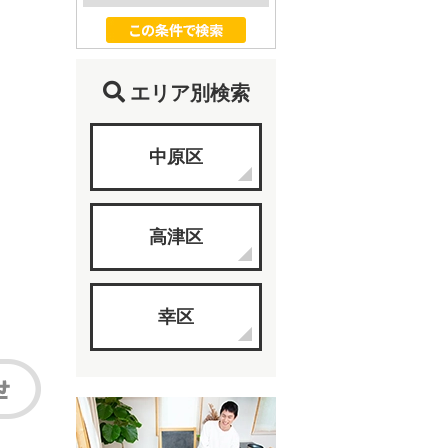
エリア別検索
中原区
高津区
幸区