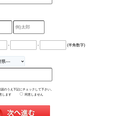
-
-
(半角数字)
確認のうえ下記にチェックして下さい。
意します
同意しません