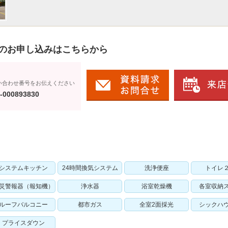
のお申し込みはこちらから
い合わせ番号をお伝えください
-000893830
システムキッチン
24時間換気システム
洗浄便座
トイレ
災警報器（報知機）
浄水器
浴室乾燥機
各室収納
ルーフバルコニー
都市ガス
全室2面採光
シックハ
プライスダウン