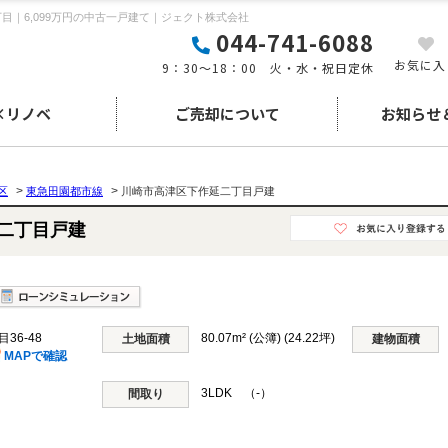
｜6,099万円の中古一戸建て｜ジェクト株式会社
044-741-6088
お気に入
9：30～18：00 火・水・祝日定休
×リノベ
ご売却について
お知らせ
>
>
区
東急田園都市線
川崎市高津区下作延二丁目戸建
延二丁目戸建
36-48
80.07m² (公簿) (24.22坪)
土地面積
建物面積
MAPで確認
3LDK （-）
間取り