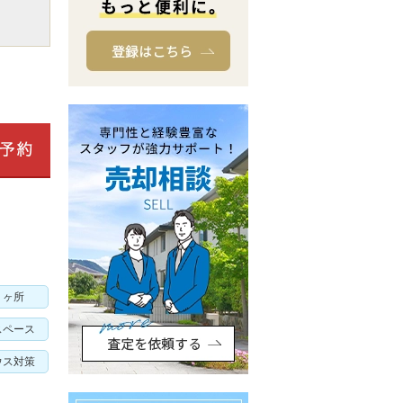
２ヶ所
スペース
ウス対策