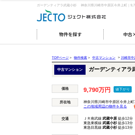
ガーデンティアラ武蔵小杉 神奈川県川崎市中原区今井上町｜9,
物件を探す
中古
>
TOPページ
>
物件検索
>
中古マンション
川崎市中
ガーデンティア
中古マンション
価格
9,790万円
値下がり
神奈川県川崎市中原区今井上町1
所在地
この地域周辺の物件を見る
ＪＲ南武線
武蔵中原
徒歩12分
交通
東急東横線
武蔵小杉
徒歩13分
東急目黒線
武蔵小杉
徒歩13分