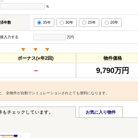
％
済年数
35年
30年
25年
20年
接入力する
万円
ボーナス(×年2回)
物件価格
－
9,790万円
と、全物件が自動でシミュレーションされとても便利になります。
件もチェックしています。
お気に入り物件