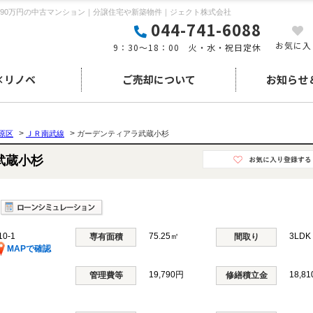
790万円の中古マンション｜分譲住宅や新築物件｜ジェクト株式会社
044-741-6088
お気に入
9：30～18：00 火・水・祝日定休
×リノベ
ご売却について
お知らせ
>
>
原区
ＪＲ南武線
ガーデンティアラ武蔵小杉
ラ武蔵小杉
0-1
75.25㎡
3LD
専有面積
間取り
MAPで確認
19,790円
18,8
管理費等
修繕積立金