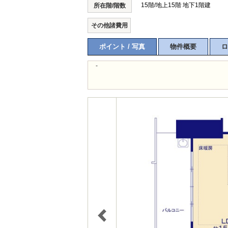
15階/地上15階 地下1階建
所在階/階数
その他諸費用
ポイント / 写真
物件概要
ロ
-