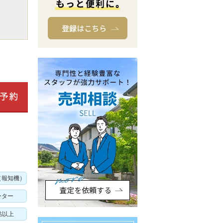
（報知機）
ーター
帖以上