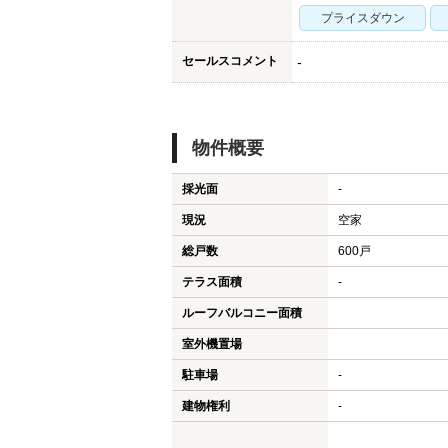
プライスダウン
セールスコメント
-
物件概要
採光面
-
現況
空家
総戸数
600戸
テラス面積
-
ルーフバルコニー面積
室外機置場
駐車場
-
建物権利
-