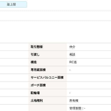
最上階
取引態様
仲介
引渡し
相談
構造
RC造
専用庭面積
-
サービスバルコニー面積
ポーチ面積
駐輪場
-
土地権利
所有権
管理形態：-