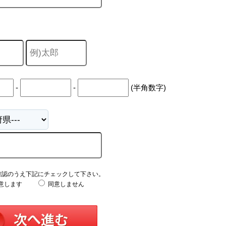
-
-
(半角数字)
確認のうえ下記にチェックして下さい。
意します
同意しません