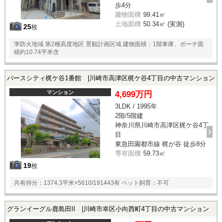
歩4分
建物面積
99.41㎡
土地面積
50.34㎡ (実測)
25
枚
準防火地域 第2種高度地区 景観計画区域 建物面積：1階車庫、ポーチ面
積約10.74平米含
バースシティ梶ケ谷1番館 |川崎市高津区梶ケ谷4丁目の中古マンション
マンション
4,699万円
3LDK / 1995年
2階/5階建
神奈川県川崎市高津区梶ケ谷4丁
目
東急田園都市線 梶が谷 徒歩8分
専有面積
59.73㎡
19
枚
共有持分：1374.3平米×5610/191443有 ペット飼育：不可
グランイーグル鹿島田II |川崎市幸区小向西町4丁目の中古マンション