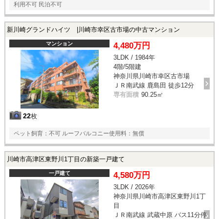
利用不可 民泊不可
新川崎グランドハイツ |川崎市幸区古市場の中古マンション
マンション
4,480万円
3LDK / 1984年
4階/5階建
神奈川県川崎市幸区古市場
ＪＲ南武線 鹿島田 徒歩12分
専有面積
90.25㎡
22
枚
ペット飼育：不可 ルーフバルコニー使用料：無償
川崎市高津区東野川1丁目の新築一戸建て
一戸建て
4,580万円
3LDK / 2026年
神奈川県川崎市高津区東野川1丁
目
ＪＲ南武線 武蔵中原 バス11分停