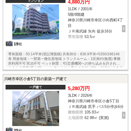
マンション
4,880万円
1LDK / 2001年
5階/8階建
神奈川県川崎市幸区小向西町4丁
目
ＪＲ南武線 矢向 徒歩16分
専有面積
53.5㎡
19
枚
専有面積：50.14平米(登記簿面積) 共有持分：836.9平米×5350/186146
有 用途地域：一部第一種住居地域 トランクルーム：1区画付(無償) 事務
所利用不可 民泊不可 ペット飼育：可(交通機関への持ち込みを許される
大きさの容器(長さ70cm、たて、よこ、高さの合計が90cm以内)に入る犬
猫)
川崎市幸区小倉5丁目の新築一戸建て
一戸建て
5,280万円
3LDK / 2026年
神奈川県川崎市幸区小倉5丁目
ＪＲ南武線 尻手 バス5分停歩6分
建物面積
105.83㎡
土地面積
62.98㎡ (実測)
25
枚