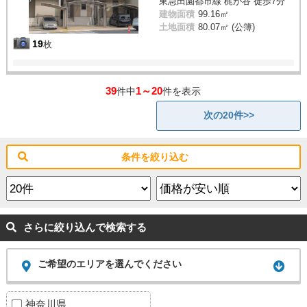
東急田園都市線 梶が谷 徒歩7分
建物面積
99.16㎡
土地面積
80.07㎡ (公簿)
19
枚
39
1～20
件中
件を表示
次の20件>>
条件を絞り込む
さらに絞り込んで検索する
ご希望のエリアを選んでください
神奈川県