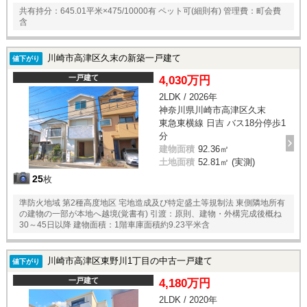
共有持分：645.01平米×475/10000有 ペット可(細則有) 管理費：町会費
含
川崎市高津区久末の新築一戸建て
値下がり
一戸建て
4,030万円
2LDK / 2026年
神奈川県川崎市高津区久末
東急東横線 日吉 バス18分停歩1
分
建物面積
92.36㎡
土地面積
52.81㎡ (実測)
25
枚
準防火地域 第2種高度地区 宅地造成及び特定盛土等規制法 東側隣地所有
の建物の一部が本地へ越境(覚書有) 引渡：原則、建物・外構完成後概ね
30～45日以降 建物面積：1階車庫面積約9.23平米含
川崎市高津区東野川1丁目の中古一戸建て
値下がり
一戸建て
4,180万円
2LDK / 2020年