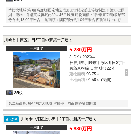
準防火地域 第3種高度地区 宅地造成および特定盛土等規制法 引渡しは原
則、建物・外構完成後概ね30～45日以後 建物面積：1階車庫面積(収納部
分含)約13.05平米含 土地面積：隅切部分約1.06平米含 西側道路上に存す
る電柱から南側隣地への引込電線が上空通過しておりますが解消予定で
す
川崎市中原区井田3丁目の新築一戸建て
一戸建て
5,280万円
3LDK / 2026年
神奈川県川崎市中原区井田3丁目
東急東横線 日吉 徒歩22分
建物面積
96.75㎡
土地面積
94.50㎡ (実測)
25
枚
第二種高度地区 準防火地域 容積率：前面道路幅員制限
川崎市中原区上小田中2丁目の新築一戸建て
値下がり
一戸建て
5,680万円