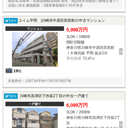
制区域 容積率：前面道路幅員制限 雨水：既設雨水管経由で隣地を通って
水路に排水 建物面積：1階車庫面積約7.45平米含
エイム平間 |川崎市中原区田尻町の中古マンション
値下がり
マンション
5,998万円
3LDK / 1986年
8階/10階建
神奈川県川崎市中原区田尻町
ＪＲ南武線 平間 徒歩2分
専有面積
73.47㎡
19
枚
共有持分：1387.94平米×7347/474837有
川崎市高津区下作延2丁目の中古一戸建て
値下がり
一戸建て
6,099万円
3LDK / 2008年
神奈川県川崎市高津区下作延2丁
目