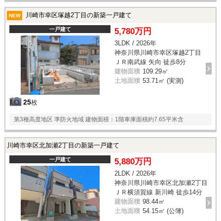
川崎市幸区塚越2丁目の新築一戸建て
NEW
一戸建て
5,780万円
3LDK / 2026年
神奈川県川崎市幸区塚越2丁目
ＪＲ南武線 矢向 徒歩8分
建物面積
109.29㎡
土地面積
53.71㎡ (実測)
25
枚
第3種高度地区 準防火地域 建物面積：1階車庫面積約7.65平米含
川崎市幸区北加瀬2丁目の新築一戸建て
一戸建て
5,880万円
2LDK / 2026年
神奈川県川崎市幸区北加瀬2丁目
ＪＲ横須賀線 新川崎 徒歩14分
建物面積
98.44㎡
土地面積
54.15㎡ (公簿)