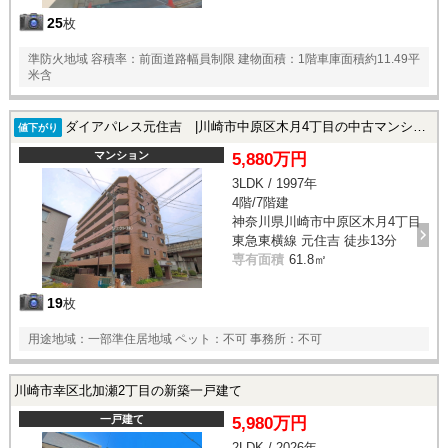
25
枚
準防火地域 容積率：前面道路幅員制限 建物面積：1階車庫面積約11.49平
米含
ダイアパレス元住吉 |川崎市中原区木月4丁目の中古マンション
値下がり
マンション
5,880万円
3LDK / 1997年
4階/7階建
神奈川県川崎市中原区木月4丁目
東急東横線 元住吉 徒歩13分
専有面積
61.8㎡
19
枚
用途地域：一部準住居地域 ペット：不可 事務所：不可
川崎市幸区北加瀬2丁目の新築一戸建て
一戸建て
5,980万円
2LDK / 2026年