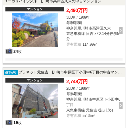
ユーカリハイツ久末 |川崎市高津区久末の中古マンション
マンション
2,490万円
3LDK / 1989年
4階/9階建
神奈川県川崎市高津区久末
東急東横線 日吉 バス14分停歩5
分
専有面積
114.99㎡
24
枚
プラネット元住吉 |川崎市中原区下小田中6丁目の中古マンション
値下がり
マンション
2,748万円
2LDK / 1986年
1階/4階建
神奈川県川崎市中原区下小田中6
丁目
東急東横線 元住吉 徒歩18分
専有面積
57.35㎡
19
枚