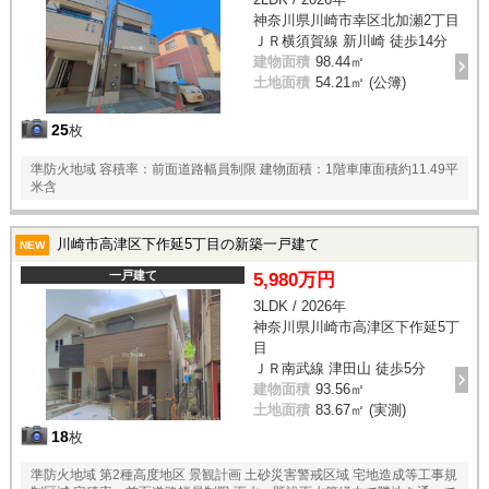
神奈川県川崎市幸区北加瀬2丁目
ＪＲ横須賀線 新川崎 徒歩14分
建物面積
98.44㎡
土地面積
54.21㎡ (公簿)
25
枚
準防火地域 容積率：前面道路幅員制限 建物面積：1階車庫面積約11.49平
米含
川崎市高津区下作延5丁目の新築一戸建て
NEW
一戸建て
5,980万円
3LDK / 2026年
神奈川県川崎市高津区下作延5丁
目
ＪＲ南武線 津田山 徒歩5分
建物面積
93.56㎡
土地面積
83.67㎡ (実測)
18
枚
準防火地域 第2種高度地区 景観計画 土砂災害警戒区域 宅地造成等工事規