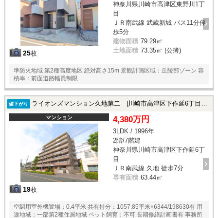
神奈川県川崎市高津区東野川1丁
目
ＪＲ南武線 武蔵新城 バス11分停
歩5分
建物面積
79.29㎡
土地面積
73.35㎡ (公簿)
25
枚
準防火地域 第2種高度地区 絶対高さ15m 景観計画区域：丘陵部ゾーン 容
積率：前面道路幅員制限
ライオンズマンション久地第二 |川崎市高津区下作延6丁目の中古マンション
値下がり
マンション
4,380万円
3LDK / 1996年
2階/7階建
神奈川県川崎市高津区下作延6丁
目
ＪＲ南武線 久地 徒歩7分
専有面積
63.44㎡
19
枚
空調用室外機置場：0.4平米 共有持分：1057.85平米×6344/198630有 用
途地域：一部第2種住居地域 ペット飼育：不可 長期修繕計画書有 事務所