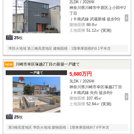
2LDK / 2026年
神奈川県川崎市中原区上小田中2
丁目
ＪＲ南武線 武蔵新城 徒歩9分
建物面積
88.8㎡
土地面積
51.12㎡ (実測)
25
枚
準防火地域 第三種高度地区 建物面積：1階車庫面積約9.1平米含
川崎市幸区塚越2丁目の新築一戸建て
NEW
一戸建て
5,680万円
3LDK / 2026年
神奈川県川崎市幸区塚越2丁目
ＪＲ南武線 矢向 徒歩8分
建物面積
107.45㎡
土地面積
52.84㎡ (実測)
25
枚
第3種高度地区 準防火地域 建物面積：1階車庫面積約7.6平米含