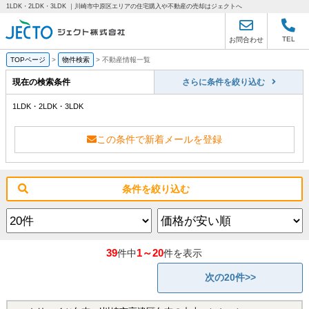
1LDK・2LDK・3LDK ｜川崎市中原区エリアの住宅購入や不動産の売却はジェクトへ
TEL
お問合わせ
TOPページ
>
物件検索
>
不動産情報一覧
現在の検索条件
さらに条件を絞り込む
1LDK・2LDK・3LDK
この条件で新着メールを登録
条件を絞り込む
39
1～20
件中
件を表示
次の20件>>