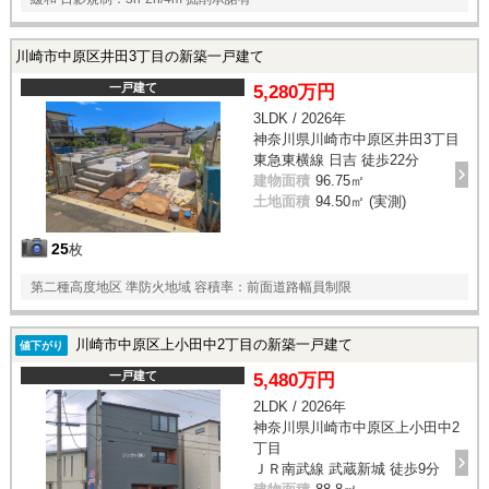
川崎市中原区井田3丁目の新築一戸建て
一戸建て
5,280万円
3LDK / 2026年
神奈川県川崎市中原区井田3丁目
東急東横線 日吉 徒歩22分
建物面積
96.75㎡
土地面積
94.50㎡ (実測)
25
枚
第二種高度地区 準防火地域 容積率：前面道路幅員制限
川崎市中原区上小田中2丁目の新築一戸建て
値下がり
一戸建て
5,480万円
2LDK / 2026年
神奈川県川崎市中原区上小田中2
丁目
ＪＲ南武線 武蔵新城 徒歩9分