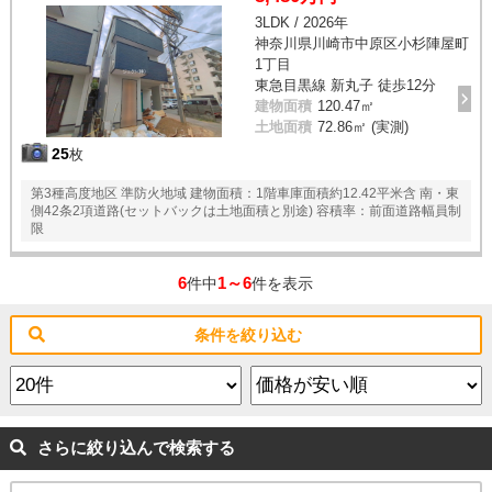
3LDK / 2026年
神奈川県川崎市中原区小杉陣屋町
1丁目
東急目黒線 新丸子 徒歩12分
建物面積
120.47㎡
土地面積
72.86㎡ (実測)
25
枚
第3種高度地区 準防火地域 建物面積：1階車庫面積約12.42平米含 南・東
側42条2項道路(セットバックは土地面積と別途) 容積率：前面道路幅員制
限
6
1～6
件中
件を表示
条件を絞り込む
さらに絞り込んで検索する