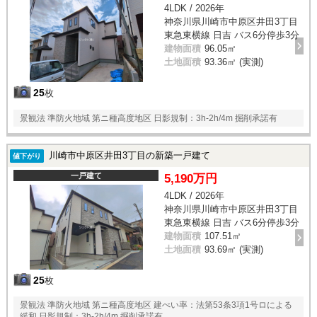
4LDK / 2026年
神奈川県川崎市中原区井田3丁目
東急東横線 日吉 バス6分停歩3分
建物面積
96.05㎡
土地面積
93.36㎡ (実測)
25
枚
景観法 準防火地域 第ニ種高度地区 日影規制：3h-2h/4m 掘削承諾有
川崎市中原区井田3丁目の新築一戸建て
値下がり
一戸建て
5,190万円
4LDK / 2026年
神奈川県川崎市中原区井田3丁目
東急東横線 日吉 バス6分停歩3分
建物面積
107.51㎡
土地面積
93.69㎡ (実測)
25
枚
景観法 準防火地域 第ニ種高度地区 建ぺい率：法第53条3項1号ロによる
緩和 日影規制：3h-2h/4m 掘削承諾有