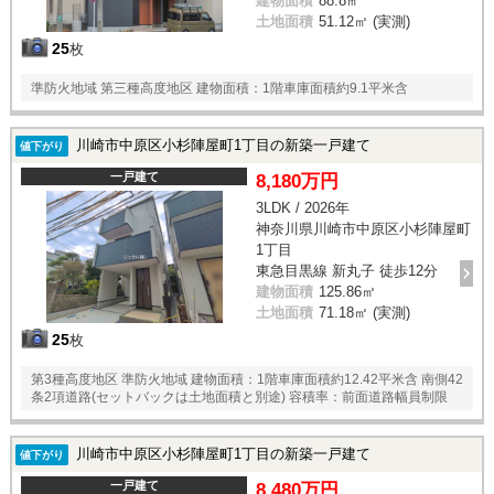
建物面積
88.8㎡
土地面積
51.12㎡ (実測)
25
枚
準防火地域 第三種高度地区 建物面積：1階車庫面積約9.1平米含
川崎市中原区小杉陣屋町1丁目の新築一戸建て
値下がり
一戸建て
8,180万円
3LDK / 2026年
神奈川県川崎市中原区小杉陣屋町
1丁目
東急目黒線 新丸子 徒歩12分
建物面積
125.86㎡
土地面積
71.18㎡ (実測)
25
枚
第3種高度地区 準防火地域 建物面積：1階車庫面積約12.42平米含 南側42
条2項道路(セットバックは土地面積と別途) 容積率：前面道路幅員制限
川崎市中原区小杉陣屋町1丁目の新築一戸建て
値下がり
一戸建て
8,480万円