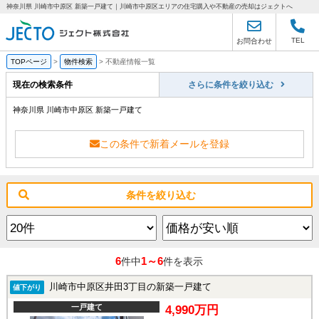
神奈川県 川崎市中原区 新築一戸建て｜川崎市中原区エリアの住宅購入や不動産の売却はジェクトへ
TEL
お問合わせ
TOPページ
>
物件検索
>
不動産情報一覧
現在の検索条件
さらに条件を絞り込む
神奈川県 川崎市中原区 新築一戸建て
この条件で新着メールを登録
条件を絞り込む
6
1～6
件中
件を表示
川崎市中原区井田3丁目の新築一戸建て
値下がり
一戸建て
4,990万円