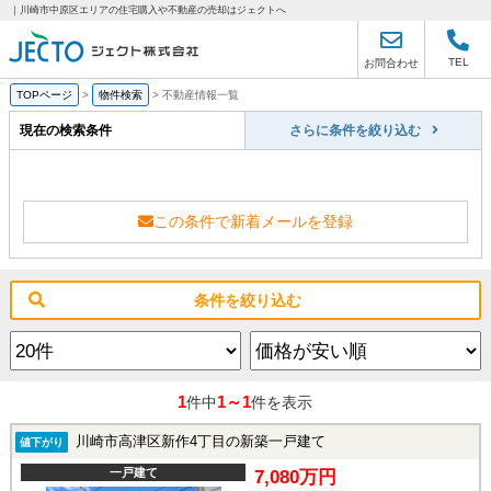
｜川崎市中原区エリアの住宅購入や不動産の売却はジェクトへ
TEL
お問合わせ
TOPページ
>
物件検索
>
不動産情報一覧
現在の検索条件
さらに条件を絞り込む
この条件で新着メールを登録
条件を絞り込む
1
1～1
件中
件を表示
川崎市高津区新作4丁目の新築一戸建て
値下がり
一戸建て
7,080万円