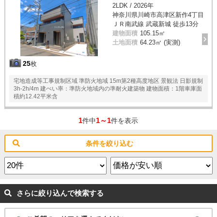
2LDK / 2026年
神奈川県川崎市高津区新作4丁目
ＪＲ南武線 武蔵新城 徒歩13分
建物面積
105.15㎡
土地面積
64.23㎡ (実測)
25
枚
宅地造成等工事規制区域 準防火地域 15m第2種高度地区 景観法 日影規制
3h-2h/4m 建ぺい率：準防火地域内の準耐火建築物 建物面積：1階車庫面
積約12.42平米含
1
1～1
件中
件を表示
条件を絞り込む
さらに絞り込んで検索する