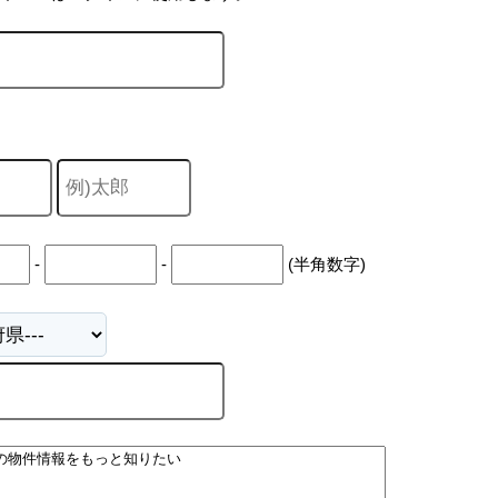
-
-
(半角数字)