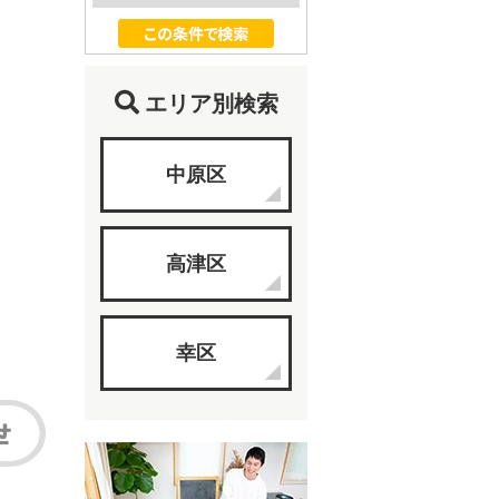
エリア別検索
中原区
高津区
幸区