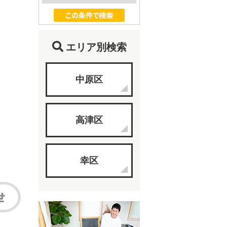
エリア別検索
中原区
高津区
幸区