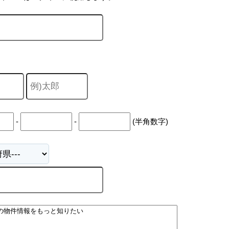
-
-
(半角数字)