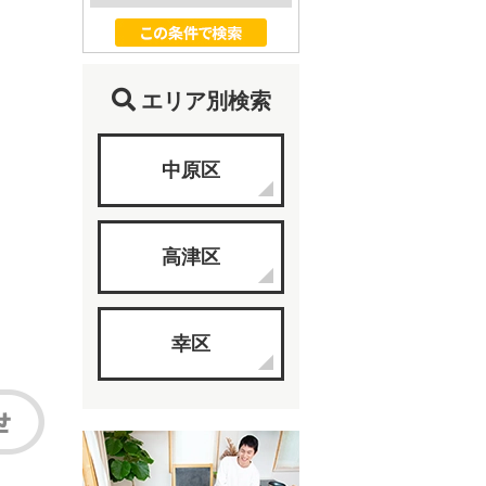
エリア別検索
中原区
高津区
幸区