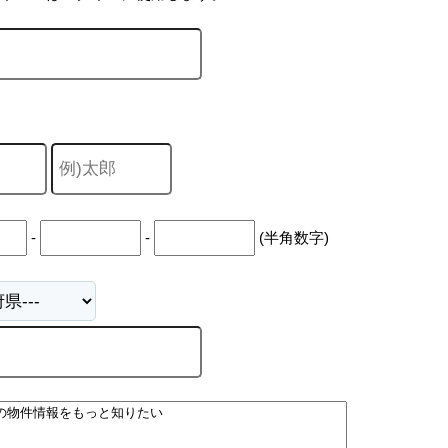
-
-
(半角数字)