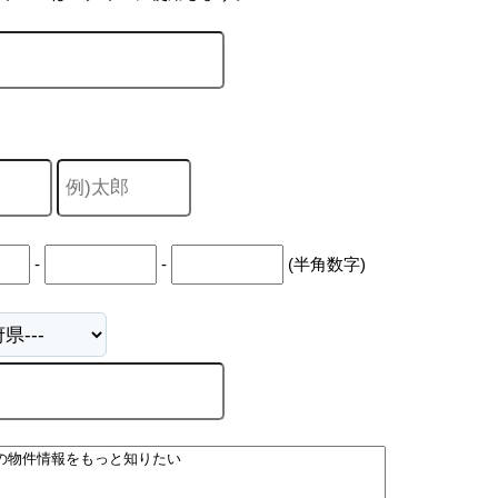
-
-
(半角数字)