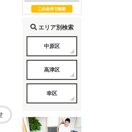
エリア別検索
中原区
高津区
幸区