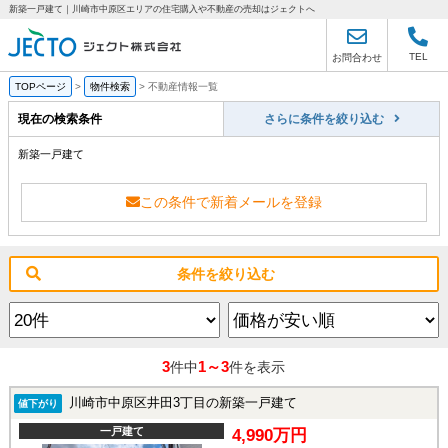
新築一戸建て｜川崎市中原区エリアの住宅購入や不動産の売却はジェクトへ
TEL
お問合わせ
TOPページ
>
物件検索
>
不動産情報一覧
現在の検索条件
さらに条件を絞り込む
新築一戸建て
この条件で新着メールを登録
条件を絞り込む
3
1～3
件中
件を表示
川崎市中原区井田3丁目の新築一戸建て
値下がり
一戸建て
4,990万円