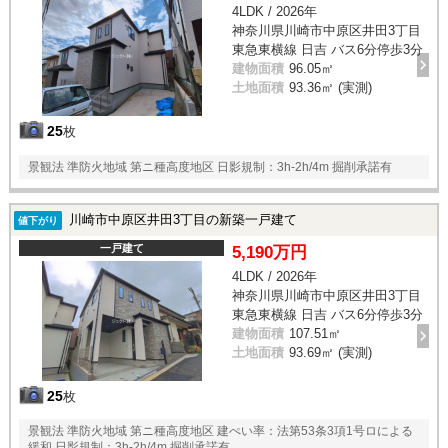
4LDK / 2026年
神奈川県川崎市中原区井田3丁目
東急東横線 日吉 バス6分停歩3分
建物面積
96.05㎡
土地面積
93.36㎡ (実測)
25
枚
景観法 準防火地域 第ニ種高度地区 日影規制：3h-2h/4m 掘削承諾有
川崎市中原区井田3丁目の新築一戸建て
値下がり
一戸建て
5,190万円
4LDK / 2026年
神奈川県川崎市中原区井田3丁目
東急東横線 日吉 バス6分停歩3分
建物面積
107.51㎡
土地面積
93.69㎡ (実測)
25
枚
景観法 準防火地域 第ニ種高度地区 建ぺい率：法第53条3項1号ロによる
緩和 日影規制：3h-2h/4m 掘削承諾有