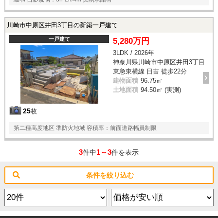
川崎市中原区井田3丁目の新築一戸建て
一戸建て
5,280万円
3LDK / 2026年
神奈川県川崎市中原区井田3丁目
東急東横線 日吉 徒歩22分
建物面積
96.75㎡
土地面積
94.50㎡ (実測)
25
枚
第二種高度地区 準防火地域 容積率：前面道路幅員制限
3
1～3
件中
件を表示
条件を絞り込む