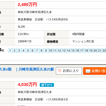
2,490万円
神奈川県川崎市高津区久末
地
東急東横線 日吉駅 バス14分停歩5分
3LDK
り
114.99㎡
4階/9階建
面積
所在階
1989年7月
マンション/RC造
月
建物構造
4
枚
久末4期 ｜川崎市高津区久末の新
4,030万円
値下がり
神奈川県川崎市高津区久末
地
東急東横線 日吉駅 バス18分停歩1分