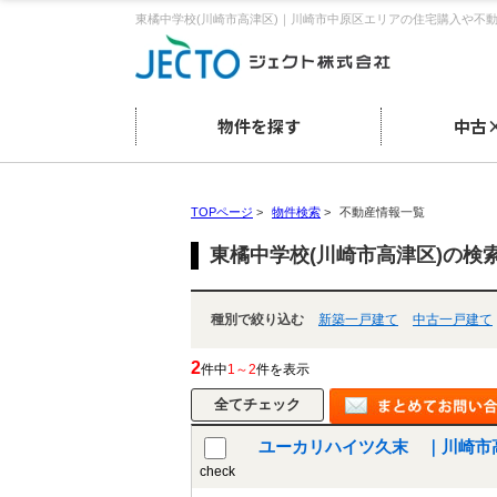
東橘中学校(川崎市高津区)｜川崎市中原区エリアの住宅購入や不
物件を探す
中古
TOPページ
>
物件検索
>
不動産情報一覧
東橘中学校(川崎市高津区)の検
種別で絞り込む
新築一戸建て
中古一戸建て
2
件中
1～2
件を表示
ユーカリハイツ久末 ｜川崎市
check