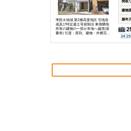
間取
建物
築年
準防火地域 第2種高度地区 宅地造
成及び特定盛土等規制法 東側隣地
2
所有の建物の一部が本地へ越境(覚
書有) 引渡：原則、建物・外構完成
後概ね30～45日以降 建物面積：1
階車庫面積約9.23平米含