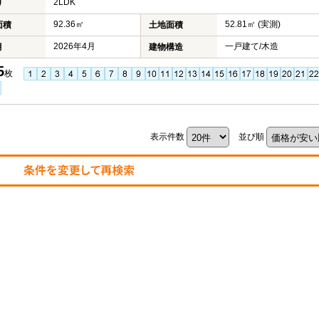
2LDK
り
92.36㎡
52.81㎡ (実測)
面積
土地面積
2026年4月
一戸建て/木造
月
建物構造
5
枚
表示件数
並び順