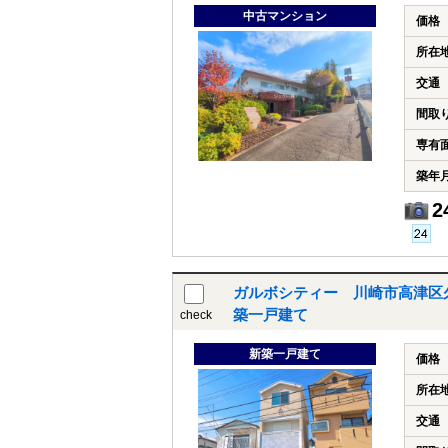
中古マンション
価格
所在
交通
間取
専有
築年
2
ガルボシティー 川崎市高津区
築一戸建て
check
新築一戸建て
価格
所在
交通