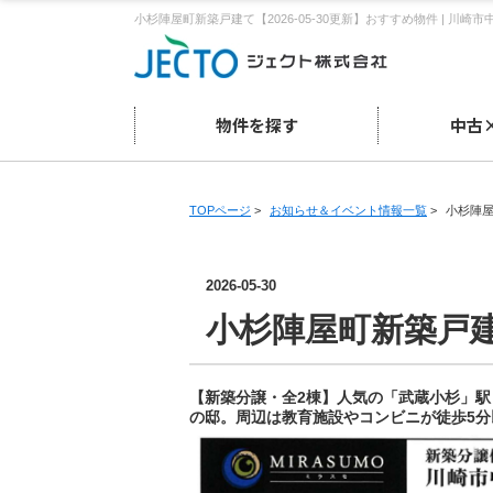
小杉陣屋町新築戸建て【2026-05-30更新】おすすめ物件 | 
物件を探す
中古
TOPページ
>
お知らせ＆イベント情報一覧
>
小杉陣
2026-05-30
小杉陣屋町新築戸
【新築分譲・全2棟】人気の「武蔵小杉」駅も
の邸。周辺は教育施設やコンビニが徒歩5