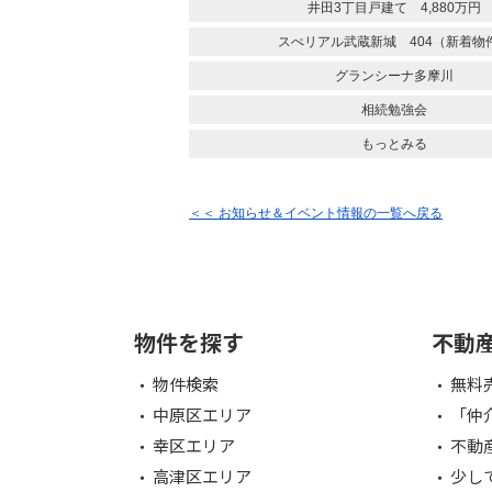
井田3丁目戸建て 4,880万円
スぺリアル武蔵新城 404（新着物
グランシーナ多摩川
相続勉強会
もっとみる
＜＜ お知らせ＆イベント情報の一覧へ戻る
物件を探す
不動
物件検索
無料
中原区エリア
「仲
幸区エリア
不動
高津区エリア
少し