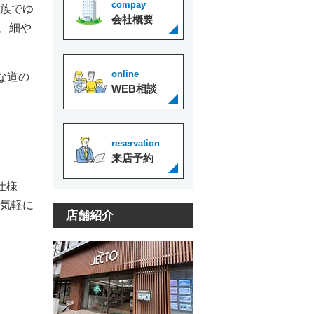
compay
家族でゆ
会社概要
、細や
online
な道の
WEB相談
reservation
来店予約
仕様
お気軽に
店舗紹介