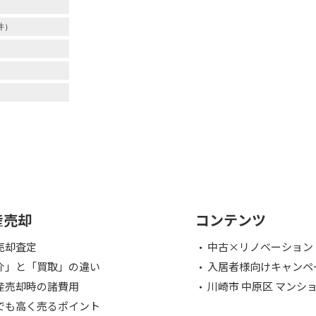
件）
産売却
コンテンツ
売却査定
中古×リノベーション
介」と「買取」の違い
入居者様向けキャンペ
産売却時の諸費用
川崎市 中原区 マンシ
でも高く売るポイント