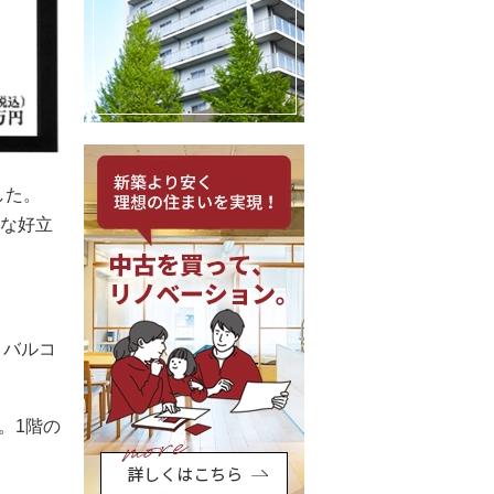
した。
快な好立
。バルコ
。1階の
。